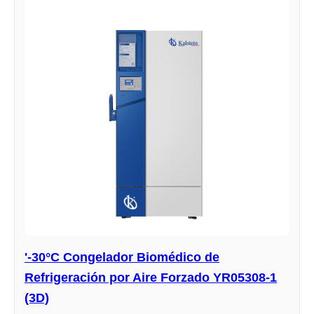
'-30°C Congelador Biomédico de
Refrigeración por Aire Forzado YR05308-1
(3D)