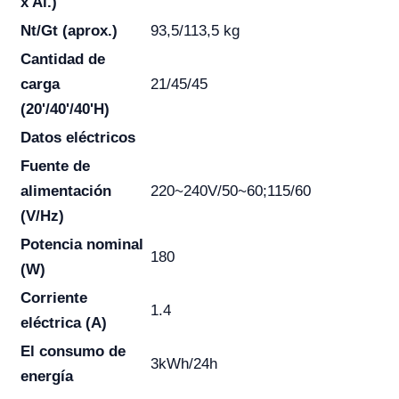
x Al.)
Nt/Gt (aprox.)
93,5/113,5 kg
Cantidad de
carga
21/45/45
(20'/40'/40'H)
Datos eléctricos
Fuente de
alimentación
220~240V/50~60;115/60
(V/Hz)
Potencia nominal
180
(W)
Corriente
1.4
eléctrica (A)
El consumo de
3kWh/24h
energía