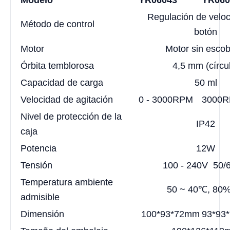
Modelo
YR06043
YR060
Regulación de veloc
Método de control
botón
Motor
Motor sin escobi
Órbita temblorosa
4,5 mm (círcu
Capacidad de carga
50 ml
Velocidad de agitación
0 - 3000RPM
3000
Nivel de protección de la
IP42
caja
Potencia
12W
Tensión
100 - 240V 50/
Temperatura ambiente
50 ~ 40℃, 80
admisible
Dimensión
100*93*72mm
93*93