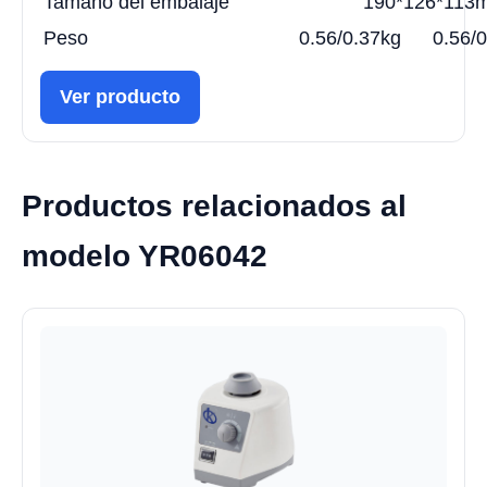
Tamaño del embalaje
190*126*113
Peso
0.56/0.37kg
0.56/0
Ver producto
Productos relacionados al
modelo YR06042