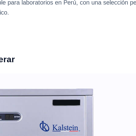
ble para laboratorios en Perú, con una selección p
ico.
erar