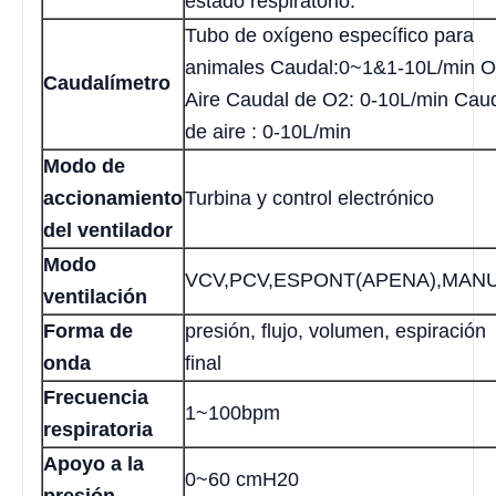
estado respiratorio.
Tubo de oxígeno específico para
animales Caudal:0~1&1-10L/min O
Caudalímetro
Aire Caudal de O2: 0-10L/min Cau
de aire : 0-10L/min
Modo de
accionamiento
Turbina y control electrónico
del ventilador
Modo
VCV,PCV,ESPONT(APENA),MAN
ventilación
Forma de
presión, flujo, volumen, espiración
onda
final
Frecuencia
1~100bpm
respiratoria
Apoyo a la
0~60 cmH20