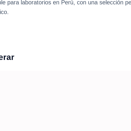
ble para laboratorios en Perú, con una selección p
ico.
erar