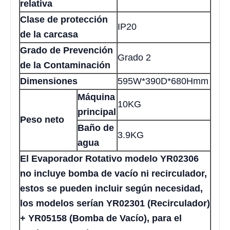
relativa
Clase de protección
IP20
de la carcasa
Grado de Prevención
Grado 2
de la Contaminación
Dimensiones
595W*390D*680Hmm
Máquina
10KG
principal
Peso neto
Baño de
3.9KG
agua
El Evaporador Rotativo modelo YR02306
no incluye bomba de vacío ni recirculador,
estos se pueden incluir según necesidad,
los modelos serían YR02301 (Recirculador)
+ YR05158 (Bomba de Vacío), para el