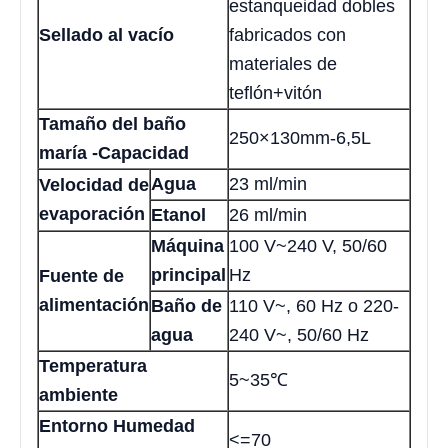
estanqueidad dobles
Sellado al vacío
fabricados con
materiales de
teflón+vitón
Tamaño del baño
250×130mm-6,5L
maría -Capacidad
Agua
23 ml/min
Velocidad de
evaporación
Etanol
26 ml/min
Máquina
100 V~240 V, 50/60
principal
Hz
Fuente de
alimentación
Baño de
110 V~, 60 Hz o 220-
agua
240 V~, 50/60 Hz
Temperatura
5~35℃
ambiente
Entorno Humedad
<=70