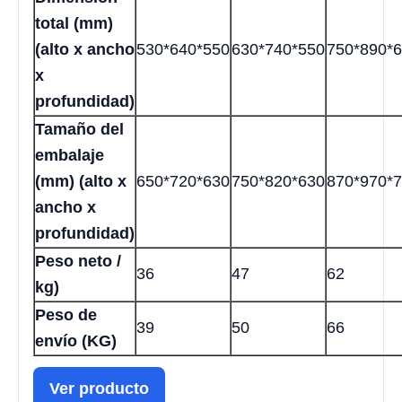
total (mm)
(alto x ancho
530*640*550
630*740*550
750*890*
x
profundidad)
Tamaño del
embalaje
(mm) (alto x
650*720*630
750*820*630
870*970*
ancho x
profundidad)
Peso neto /
36
47
62
kg)
Peso de
39
50
66
envío (KG)
Ver producto