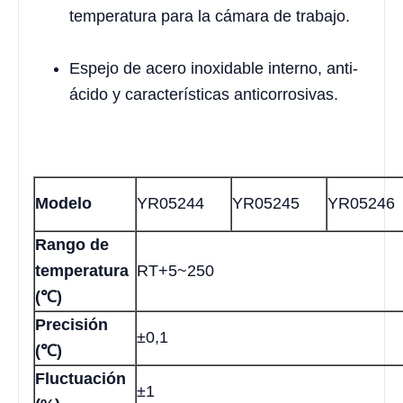
temperatura para la cámara de trabajo.
Espejo de acero inoxidable interno, anti-
ácido y características anticorrosivas.
Modelo
YR05244
YR05245
YR05246
Rango de
temperatura
RT+5~250
(℃)
Precisión
±0,1
(℃)
Fluctuación
±1