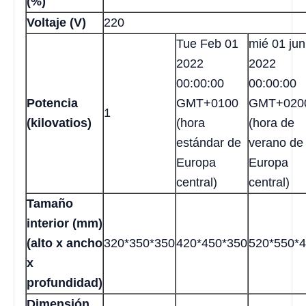
(%)
Voltaje (V)
220
Tue Feb 01
mié 01 jun
2022
2022
00:00:00
00:00:00
Potencia
GMT+0100
GMT+020
1
(kilovatios)
(hora
(hora de
estándar de
verano de
Europa
Europa
central)
central)
Tamaño
interior (mm)
(alto x ancho
320*350*350
420*450*350
520*550*
x
profundidad)
Dimensión