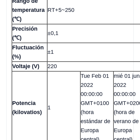
Rango de
temperatura
RT+5~250
(℃)
Precisión
±0,1
(℃)
Fluctuación
±1
(%)
Voltaje (V)
220
Tue Feb 01
mié 01 jun
2022
2022
00:00:00
00:00:00
Potencia
GMT+0100
GMT+020
1
(kilovatios)
(hora
(hora de
estándar de
verano de
Europa
Europa
central)
central)