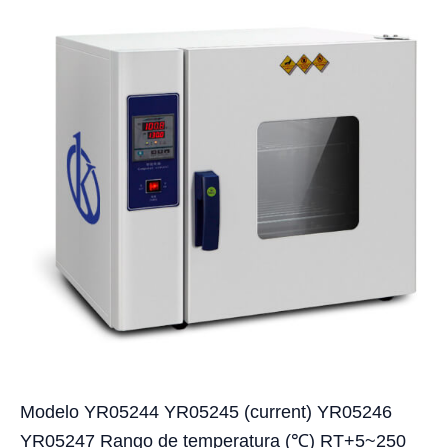
Modelo YR05244 YR05245 (current) YR05246
YR05247 Rango de temperatura (℃) RT+5~250