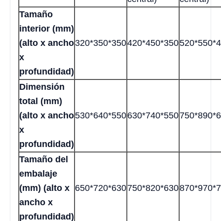
Tamaño
interior (mm)
(alto x ancho
320*350*350
420*450*350
520*550*
x
profundidad)
Dimensión
total (mm)
(alto x ancho
530*640*550
630*740*550
750*890*
x
profundidad)
Tamaño del
embalaje
(mm) (alto x
650*720*630
750*820*630
870*970*
ancho x
profundidad)