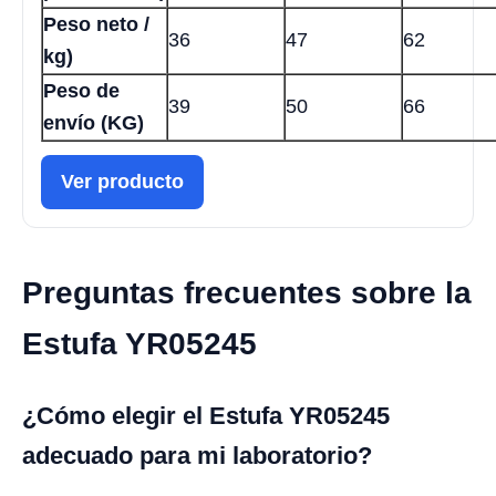
Peso neto /
36
47
62
kg)
Peso de
39
50
66
envío (KG)
Ver producto
Preguntas frecuentes sobre la
Estufa YR05245
¿Cómo elegir el Estufa YR05245
adecuado para mi laboratorio?