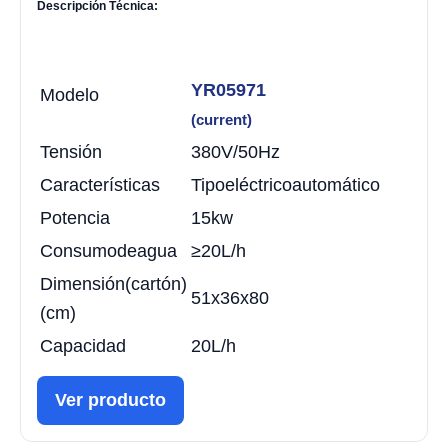
Descripción Técnica:
YR05971
Modelo
(current)
Tensión
380V/50Hz
Características
Tipo
eléctrico
automático
Potencia
15kw
Consumo
de
agua
≥20L/h
Dimensión
(cartón)
51x36x80
(cm)
Capacidad
20L/h
Ver producto