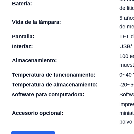
Batería:
de li
5 año
Vida de la lámpara:
de me
Pantalla:
TFT d
Interfaz:
USB/
100 e
Almacenamiento:
muest
Temperatura de funcionamiento:
0~40 
Temperatura de almacenamiento:
-20~5
software para computadora:
Soft
impre
Accesorio opcional:
miniat
polvo