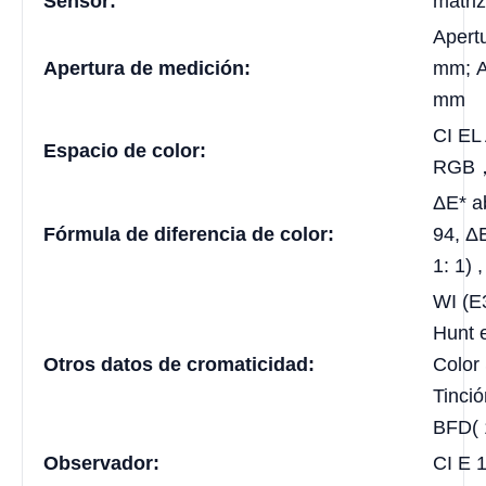
Sensor:
matriz
Apert
Apertura de medición:
mm; A
mm
CI E
Espacio de color:
RGB，
ΔE* a
Fórmula de diferencia de color:
94, ΔE
1: 1) 
WI (
Hunt
Otros datos de cromaticidad:
Color 
Tinci
BFD( 
Observador:
CI E 