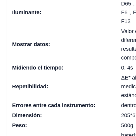
D65
Iluminante:
F6，
F12
Valor 
difere
Mostrar datos:
resul
compe
Midiendo el tiempo:
0. 4s
ΔE* a
Repetibilidad:
medic
estánd
Errores entre cada instrumento:
dentr
Dimensión:
205*
Peso:
500g
baterí