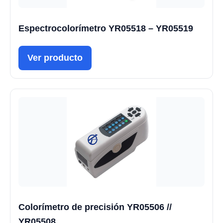
Espectrocolorímetro YR05518 – YR05519
Ver producto
Colorímetro de precisión YR05506 //
YR05508