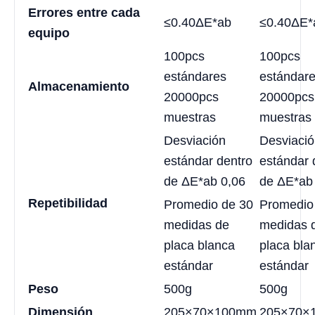
Errores entre cada
≤0.40ΔE*ab
≤0.40ΔE*
equipo
100pcs
100pcs
estándares
estándar
Almacenamiento
20000pcs
20000pcs
muestras
muestras
Desviación
Desviaci
estándar dentro
estándar 
de ΔE*ab 0,06
de ΔE*ab
Repetibilidad
Promedio de 30
Promedio
medidas de
medidas 
placa blanca
placa bla
estándar
estándar
Peso
500g
500g
Dimensión
205×70×100mm
205×70×