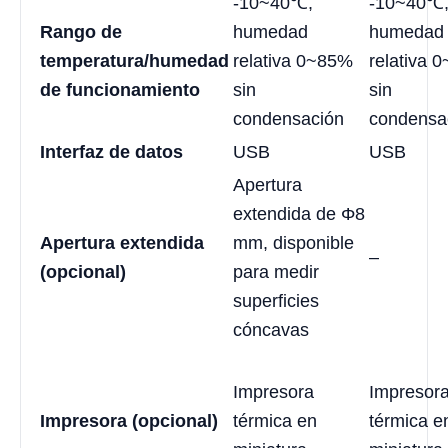
-10~40℃,
-10~40℃
Rango de
humedad
humedad
temperatura/humedad
relativa 0~85%
relativa 
de funcionamiento
sin
sin
condensación
condensa
Interfaz de datos
USB
USB
Apertura
extendida de Φ8
Apertura extendida
mm, disponible
–
(opcional)
para medir
superficies
cóncavas
Impresora
Impresor
Impresora (opcional)
térmica en
térmica e