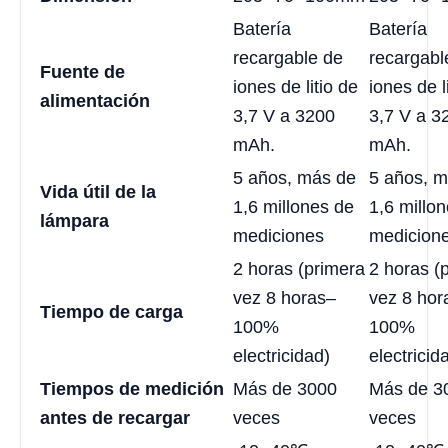
Batería
Batería
recargable de
recargabl
Fuente de
iones de litio de
iones de l
alimentación
3,7 V a 3200
3,7 V a 3
mAh.
mAh.
5 años, más de
5 años, 
Vida útil de la
1,6 millones de
1,6 millo
lámpara
mediciones
medicion
2 horas (primera
2 horas (
vez 8 horas–
vez 8 hor
Tiempo de carga
100%
100%
electricidad)
electricid
Tiempos de medición
Más de 3000
Más de 3
antes de recargar
veces
veces