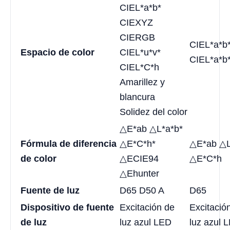
CIEL*a*b*
CIEXYZ
CIERGB
CIEL*a*b
Espacio de color
CIEL*u*v*
CIEL*a*b
CIEL*C*h
Amarillez y
blancura
Solidez del color
△E*ab △L*a*b*
Fórmula de diferencia
△E*C*h*
△E*ab △L
de color
△ECIE94
△E*C*h
△Ehunter
Fuente de luz
D65 D50 A
D65
Dispositivo de fuente
Excitación de
Excitació
de luz
luz azul LED
luz azul 