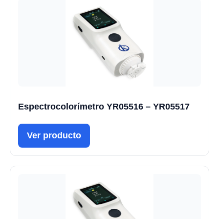
Espectrocolorímetro YR05516 – YR05517
Ver producto