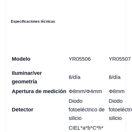
Especificaciones técnicas
Modelo
YR05506
YR05507
Iluminar/ver
8/día
8/día
geometría
Apertura de medición
Φ8mm/Φ4mm
Φ8mm
Diodo
Diodo
Detector
fotoeléctrico de
fotoeléctr
silicio
silicio
CIEL*a*b*C*h*