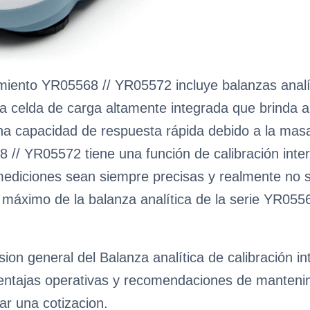
imiento YR05568 // YR05572 incluye balanzas analí
 celda de carga altamente integrada que brinda al
una capacidad de respuesta rápida debido a la masa
// YR05572 tiene una función de calibración inte
mediciones sean siempre precisas y realmente no 
 máximo de la balanza analítica de la serie YR05
ion general del Balanza analítica de calibración i
ventajas operativas y recomendaciones de mantenimie
ar una cotizacion.