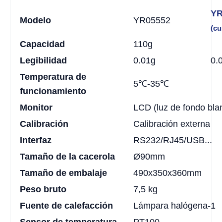
YR
Modelo
YR05552
(cu
Capacidad
110g
Legibilidad
0.01g
0.
Temperatura de
5℃-35℃
funcionamiento
Monitor
LCD (luz de fondo bla
Calibración
Calibración externa
Interfaz
RS232/RJ45/USB...
Tamaño de la cacerola
Ø90mm
Tamaño de embalaje
490x350x360mm
Peso bruto
7,5 kg
Fuente de calefacción
Lámpara halógena-1