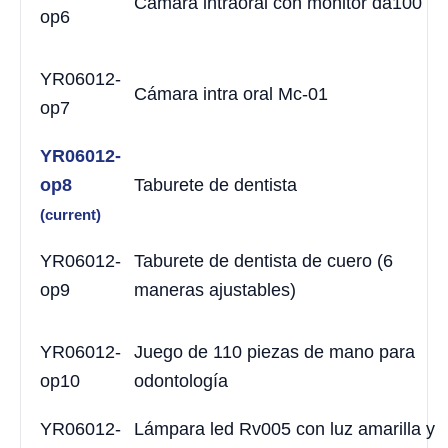
Cámara intraoral con monitor da100
op6
YR06012-
Cámara intra oral Mc-01
op7
YR06012-
op8
Taburete de dentista
(current)
YR06012-
Taburete de dentista de cuero (6
op9
maneras ajustables)
YR06012-
Juego de 110 piezas de mano para
op10
odontología
YR06012-
Lámpara led Rv005 con luz amarilla y