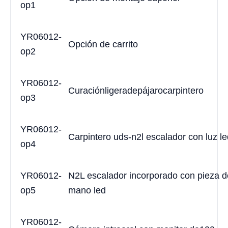
op1
YR06012-
Opción de carrito
op2
YR06012-
Curación
ligera
de
pájaro
carpintero
op3
YR06012-
Carpintero uds-n2l escalador con luz le
op4
YR06012-
N2L escalador incorporado con pieza d
op5
mano led
YR06012-